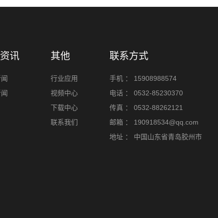
资讯
其他
联系方式
新闻
行业应用
手机 ：
15908988574
新闻
视频中心
电话 ：
0532-85230370
下载中心
传真 ：
0532-88262121
联系我们
邮箱 ：
190918534@qq.com
地址 ：
中国山东省青岛胶州市