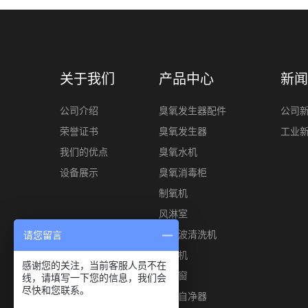
关于我们
产品中心
新闻
公司介绍
臭氧发生器配件
公司
荣誉证书
臭氧发生器
工业
我们的优点
臭氧水机
设备展示
臭氧消毒柜
制氧机
风淋室
超声波清洗机
请您留言
风幕机
感谢您的关注，当前客服人员不在
传递窗
线，请填写一下您的信息，我们会
尽快和您联系。
空气自净器