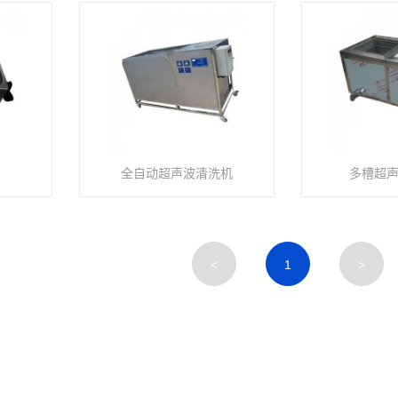
全自动超声波清洗机
多槽超
<
1
>