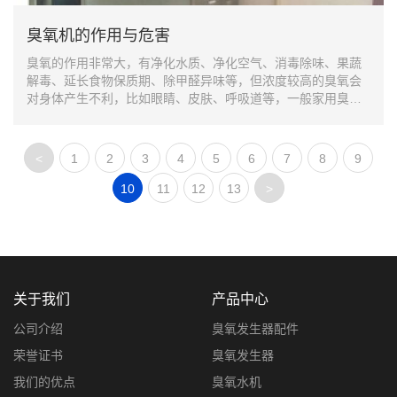
臭氧机的作用与危害
臭氧的作用非常大，有净化水质、净化空气、消毒除味、果蔬
解毒、延长食物保质期、除甲醛异味等，但浓度较高的臭氧会
对身体产生不利，比如眼睛、皮肤、呼吸道等，一般家用臭氧
正常使用是不会对人类产生危害的。
<
1
2
3
4
5
6
7
8
9
10
11
12
13
>
关于我们
产品中心
公司介绍
臭氧发生器配件
荣誉证书
臭氧发生器
我们的优点
臭氧水机