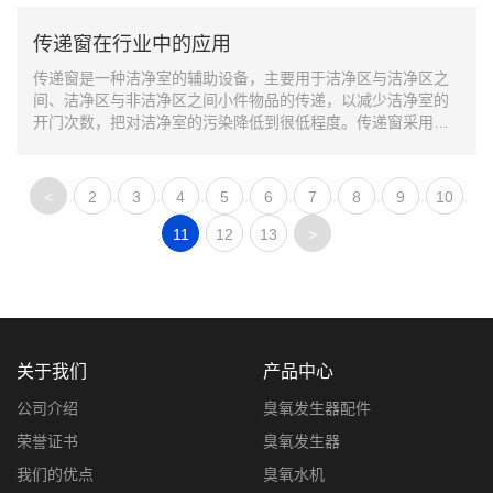
传递窗在行业中的应用
传递窗是一种洁净室的辅助设备，主要用于洁净区与洁净区之
间、洁净区与非洁净区之间小件物品的传递，以减少洁净室的
开门次数，把对洁净室的污染降低到很低程度。传递窗采用不
锈钢板制作，平整光洁。双门互为连锁，有效阻止交叉污染，
设有电子或机械连锁装置，并配置紫外线杀菌灯。
<
2
3
4
5
6
7
8
9
10
11
12
13
>
关于我们
产品中心
公司介绍
臭氧发生器配件
荣誉证书
臭氧发生器
我们的优点
臭氧水机