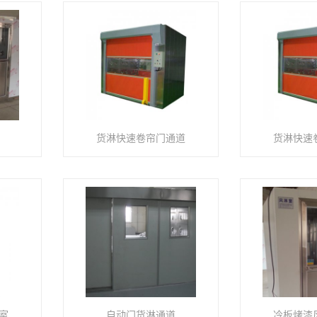
货淋快速卷帘门通道
货淋快速
室
自动门货淋通道
冷板烤漆