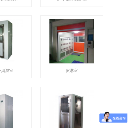
证风淋室
货淋室