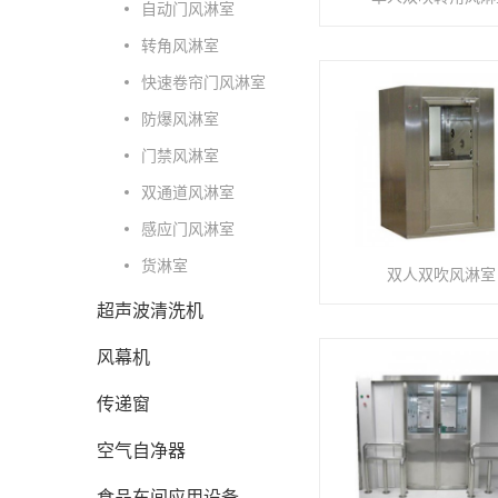
自动门风淋室
转角风淋室
快速卷帘门风淋室
防爆风淋室
门禁风淋室
双通道风淋室
感应门风淋室
货淋室
双人双吹风淋室
超声波清洗机
风幕机
传递窗
空气自净器
食品车间应用设备