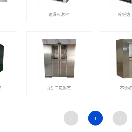
防爆风淋室
冷板烤
室
自动门风淋室
不锈
<
1
>