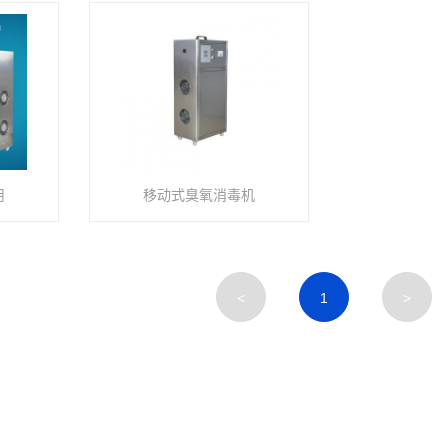
用
移动式臭氧消毒机
<
1
>