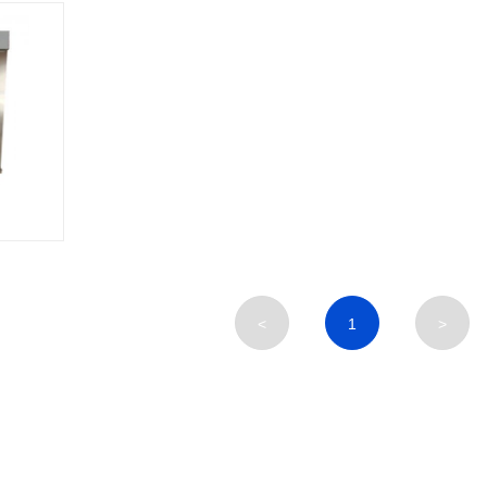
<
1
>