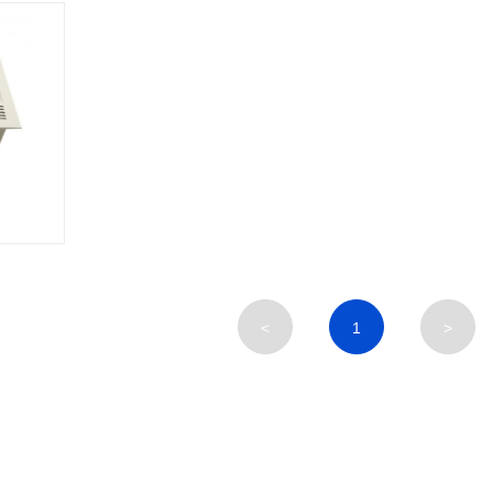
<
1
>