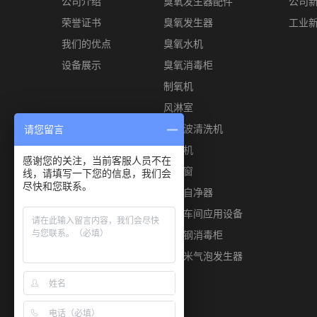
公司介绍
臭氧发生器配件
公司
荣誉证书
臭氧发生器
工业
我们的优点
臭氧水机
设备展示
臭氧消毒柜
制氧机
风淋室
超声波清洗机
请您留言
风幕机
感谢您的关注，当前客服人员不在
传递窗
线，请填写一下您的信息，我们会
尽快和您联系。
空气自净器
食品车间应用设备
不锈钢消毒柜
微纳米气泡发生器