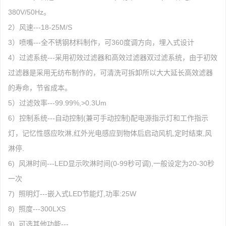
380V/50Hz。
2）风速---18-25M/S
3）喷嘴---全不锈钢材料制作，可360度调方向，埋入式设计
4）过滤系统---采用初效过滤器和高效过滤器双过滤系统，由于初效
过滤器是采用无纺布制作的，可清洗可拆卸所以大大延长高效滤器
的寿命，节省成本。
5）过滤效率---99.99%,>0.3Um
6）控制系统---自动控制(兼可手动控制)配电源指示灯和工作指示
灯，记忆性感应吹淋,红外光电感应到物体后启动风机,定时结束,风
淋停.
6) 风淋时间---LED显示吹淋时间(0-99秒可调),一般设定为20-30秒
一次
7) 照明灯---嵌入式LED节能灯,功率:25W
8) 照度---300LXS
9) 可选其他功能---