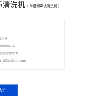
声清洗机
（ 单槽超声波清洗机 ）
于经理
08988574
2-85230370
918534@qq.com
询价