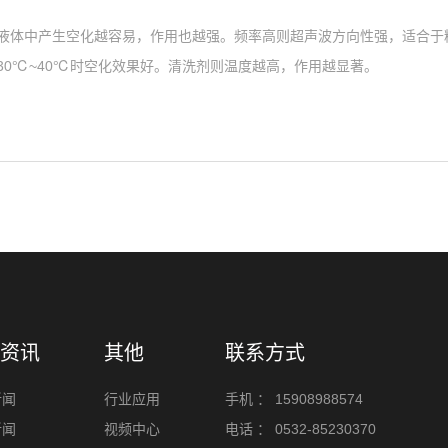
在液体中产生空化越容易，作用也越强。频率高则超声波方向性
30℃~40℃时空化效果好。清洗剂则温度越高，作用越显著。
资讯
其他
联系方式
新闻
行业应用
手机 ：
15908988574
新闻
视频中心
电话 ：
0532-85230370