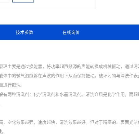
技术参数
在线询价
原理主要是通过换能器，将功率超声频源的声能转换成机械振动，通过清
液体中的微气泡能够在声波的作用下从而保持振动。破坏污物与清洗件表
面进行擦洗。
般有两种清洗剂：化学清洗剂和水基清洗剂。清洗介质是化学作用，而超
底的清洗。
高，空化效果越强，速度越快，清洗效果越好。但对于精密的、表面光洁
空化”腐蚀。