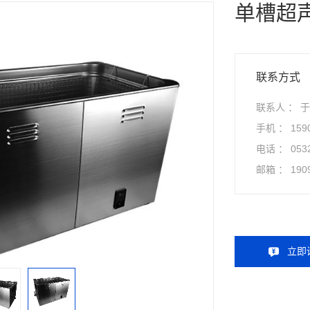
单槽超
联系方式
联系人 ： 
手机 ：
159
电话 ：
053
邮箱 ：
190
立即