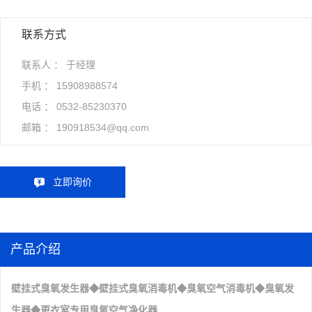
联系方式
联系人 ： 于经理
手机 ：
15908988574
电话 ：
0532-85230370
邮箱 ：
190918534@qq.com
立即询价
产品介绍
壁挂式臭氧发生器
◆
壁挂式臭氧消毒机
◆臭氧空气消毒机◆臭氧发
生器◆更衣室专用臭氧空气净化器