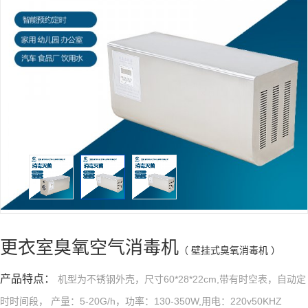
更衣室臭氧空气消毒机
（ 壁挂式臭氧消毒机 ）
产品特点：
机型为不锈钢外壳，尺寸60*28*22cm,带有时空表，自动定
时时间段， 产量：5-20G/h，功率：130-350W,用电：220v50KHZ