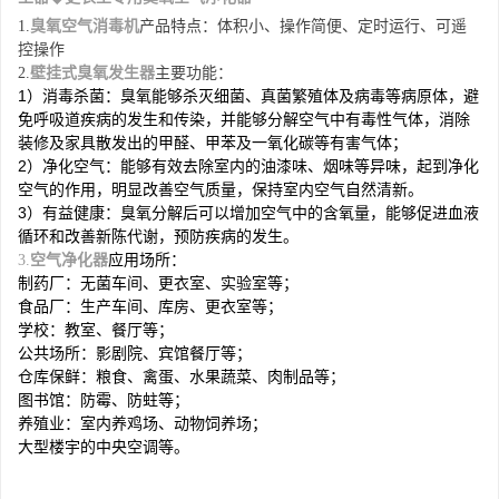
1.
臭氧空气消毒机
产品特点：
体积小、操作简便、定时运行、可遥
控操作
2.
壁挂式臭氧发生器
主要功能：
1
）
消毒杀菌：臭氧能够杀灭细菌、真菌繁殖体及病毒等病原体，避
免呼吸道疾病的发生和传染，并能够分解空气中有毒性气体，消除
装修及家具散发出的甲醛、甲苯及一氧化碳等有害气体；
2
）
净化空气：能够有效去除室内的油漆味、烟味等异味，起到净化
空气的作用，明显改善空气质量，保持室内空气自然清新。
3
）
有益健康：臭氧分解后可以增加空气中的含氧量，能够促进血液
循环和改善新陈代谢，预防疾病的发生。
3.
空气净化器
应用场所：
制药厂：无菌车间、更衣室、实验室等；
食品厂：生产车间、库房、更衣室等；
学校：教室、餐厅等；
公共场所：影剧院、宾馆餐厅等；
仓库保鲜：粮食、禽蛋、水果蔬菜、肉制品等；
图书馆：防霉、防蛀等；
养殖业：室内养鸡场、动物饲养场；
大型楼宇的中央空调等。