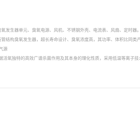
；
臭氧发生器单元、臭氧电源、风机、不锈钢外壳、电流表、风扇、定时器
英管结构臭氧发生器，超长寿命设计、臭氧浓度高，其功率、体积比同类
气源
据活氧独特的高效广谱杀菌作用及其本身的理化性质，采用低温等离子技