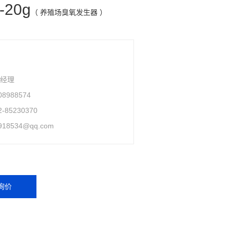
-20g
（ 养殖场臭氧发生器 ）
于经理
08988574
2-85230370
918534@qq.com
询价