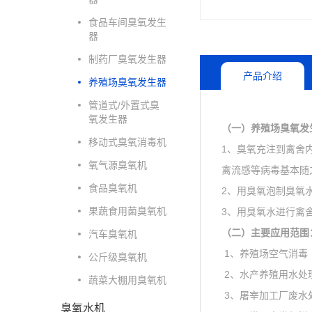
食品车间臭氧发生
器
制药厂臭氧发生器
产品介绍
养殖场臭氧发生器
管道式/外置式臭
氧发生器
（一）养殖场臭氧发
移动式臭氧消毒机
1、臭氧充注到禽舍
氧气源臭氧机
禽流感等病毒基本随
食品臭氧机
2、用臭氧泡制臭氧
果蔬食用菌臭氧机
3、用臭氧水进行禽
（二）主要应用范围
汽车臭氧机
1、养殖场空气消毒
公斤级臭氧机
2、水产养殖用水处
蔬菜大棚用臭氧机
3、屠宰加工厂废水
臭氧水机