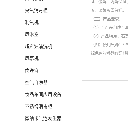
4、蛋类、内类保鲜
臭氧消毒柜
5、果蔬防霉保鲜。
（三）产品要求：
制氧机
（1）：产品组成：
风淋室
（2）产品特点：石
（四）使用气源：空
超声波清洗机
绿色畜牧养殖仪是根
风幕机
传递窗
空气自净器
食品车间应用设备
不锈钢消毒柜
微纳米气泡发生器