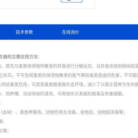
技术参数
在线询价
生器的主要应用方法：
内，首先与禽类排泄物所散发的异臭进行分解反应，当异臭去除到稍闻到
之杀灭。不可忽视禽类的排泄物散发的氨气等给禽类造成的危害，不可
水供给禽类饮用，可改变禽类肠道微生态环境，减少了以宿主营养为生的
舍、饲养槽、活动场地的清洗，可用效杀灭表面的病毒及有害细菌。
：
（去味）、禽类养殖场、动物饮用水消毒、宠物店，动物园消毒等；
理；
处理；