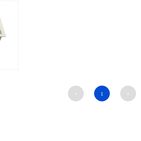
<
1
>