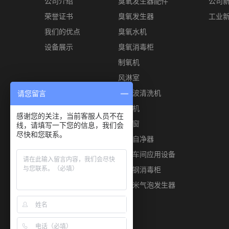
公司介绍
臭氧发生器配件
公司
荣誉证书
臭氧发生器
工业
我们的优点
臭氧水机
设备展示
臭氧消毒柜
制氧机
风淋室
超声波清洗机
请您留言
风幕机
感谢您的关注，当前客服人员不在
传递窗
线，请填写一下您的信息，我们会
尽快和您联系。
空气自净器
食品车间应用设备
不锈钢消毒柜
微纳米气泡发生器